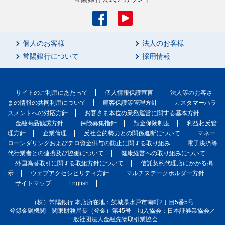
個人のお客様
法人のお客様
常陽銀行について
採用情報
サイトのご利用にあたって
個人情報保護宣言
法人等のお客さ
まの情報の共同利用について
顧客保護等管理方針
カスタマーハラ
スメントへの対応方針
お客さま本位の業務運営に関する基本方針
金融商品勧誘方針
保険募集指針
預金保険制度
利益相反管
理方針
企業倫理
反社会的勢力との関係遮断について
マネー
ローンダリングおよびテロ資金供与の防止に関する取り組み
電子決済等
代行業者との連携及び協働について
健康経営への取り組みについて
外国為替取引に関する取組方針について
信託契約代理店にかかる掲
示
ウェブアクセシビリティ方針
マルチステークホルダー方針
サイトマップ
English
（株）常陽銀行 本店所在地：茨城県水戸市南町2丁目5番5号
登録金融機関 関東財務局長（登金）第45号 加入協会：日本証券業協会／
一般社団法人金融先物取引業協会