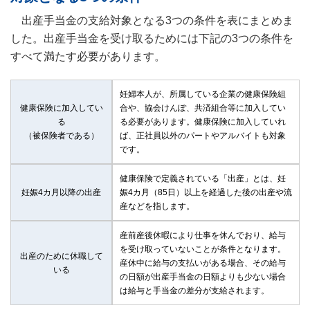
出産手当金の支給対象となる3つの条件を表にまとめま
した。出産手当金を受け取るためには下記の3つの条件を
すべて満たす必要があります。
妊婦本人が、所属している企業の健康保険組
健康保険に加入してい
合や、協会けんぽ、共済組合等に加入してい
る
る必要があります。健康保険に加入していれ
（被保険者である）
ば、正社員以外のパートやアルバイトも対象
です。
健康保険で定義されている「出産」とは、妊
妊娠4カ月以降の出産
娠4カ月（85日）以上を経過した後の出産や流
産などを指します。
産前産後休暇により仕事を休んでおり、給与
を受け取っていないことが条件となります。
出産のために休職して
産休中に給与の支払いがある場合、その給与
いる
の日額が出産手当金の日額よりも少ない場合
は給与と手当金の差分が支給されます。