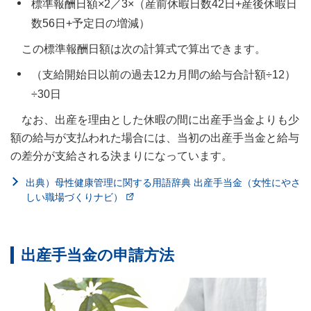
標準報酬日額×2／3×（産前休暇日数42日+産後休暇日
数56日+予定日の増減）
この標準報酬日額は次の計算式で算出できます。
（支給開始日以前の過去12カ月間の給与合計額÷12）
÷30日
なお、出産を理由とした休暇の間に出産手当金よりも少
額の給与が支払われた場合には、当初の出産手当金と給与
の差分が支給される決まりになっています。
出典）母性健康管理に関する用語辞典 出産手当金（女性にやさ
しい職場づくりナビ）
出産手当金の申請方法