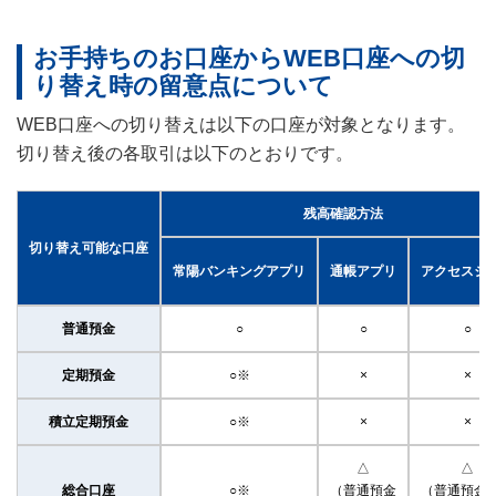
お手持ちのお口座からWEB口座への切
り替え時の留意点について
WEB口座への切り替えは以下の口座が対象となります。
切り替え後の各取引は以下のとおりです。
残高確認方法
切り替え
可能な口座
常陽バンキング
アプリ
通帳アプリ
アクセスジ
普通預金
○
○
○
定期預金
○※
×
×
積立定期預金
○※
×
×
△
△
総合口座
○※
（普通預金
（普通預金