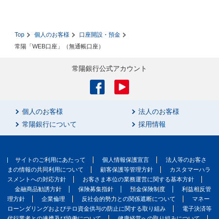
Top
個人のお客様
口座開設・預金
常陽「WEB口座」（無通帳口座）
常陽銀行公式アカウント
個人のお客様
法人のお客様
常陽銀行について
採用情報
サイトのご利用にあたって
個人情報保護宣言
法人等のお客さ
まの情報の共同利用について
顧客保護等管理方針
カスタマーハラ
スメントへの対応方針
お客さま本位の業務運営に関する基本方針
金融商品勧誘方針
保険募集指針
預金保険制度
利益相反管
理方針
企業倫理
反社会的勢力との関係遮断について
マネー
ローンダリングおよびテロ資金供与の防止に関する取り組み
電子決済等
代行業者との連携及び協働について
健康経営への取り組みについて