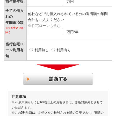
前年度年収
万円
全ての借入
他社などでお借入れされている分の返済額の年間
れの
合計をご入力ください
年間返済額
※住宅ローンも含む
※今回申込分は
万円/年
除く
当行住宅ロ
ーン利用有
利用無し
利用有り
無
注意事項
※20歳未満もしくは60歳以上のお客さまは、診断対象外とさせて
いただきます。
※この5秒診断は、お借入をご検討される際の目安であり、実際の