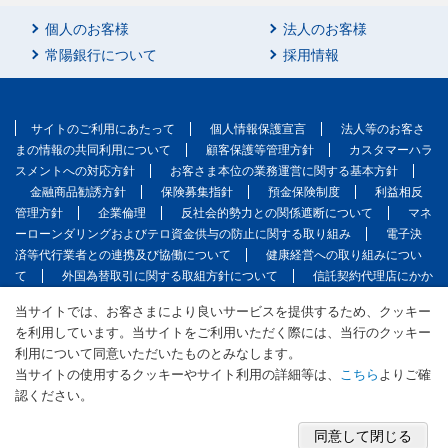
個人のお客様
法人のお客様
常陽銀行について
採用情報
サイトのご利用にあたって
個人情報保護宣言
法人等のお客さ
まの情報の共同利用について
顧客保護等管理方針
カスタマーハラ
スメントへの対応方針
お客さま本位の業務運営に関する基本方針
金融商品勧誘方針
保険募集指針
預金保険制度
利益相反
管理方針
企業倫理
反社会的勢力との関係遮断について
マネ
ーローンダリングおよびテロ資金供与の防止に関する取り組み
電子決
済等代行業者との連携及び協働について
健康経営への取り組みについ
て
外国為替取引に関する取組方針について
信託契約代理店にかか
る掲示
ウェブアクセシビリティ方針
マルチステークホルダー方
当サイトでは、お客さまにより良いサービスを提供するため、クッキー
針
サイトマップ
English
を利用しています。当サイトをご利用いただく際には、当行のクッキー
利用について同意いただいたものとみなします。
（株）常陽銀行 本店所在地：茨城県水戸市南町2丁目5番5号
登録金融機関 関東財務局長（登金）第45号 加入協会：日本証券業協会／
当サイトの使用するクッキーやサイト利用の詳細等は、
こちら
よりご確
一般社団法人金融先物取引業協会
認ください。
適格請求書発行事業者登録番号：T1050001001231
Copyright ©
2026
JOYO BANK,Ltd. All Rights Reserved.
同意して閉じる