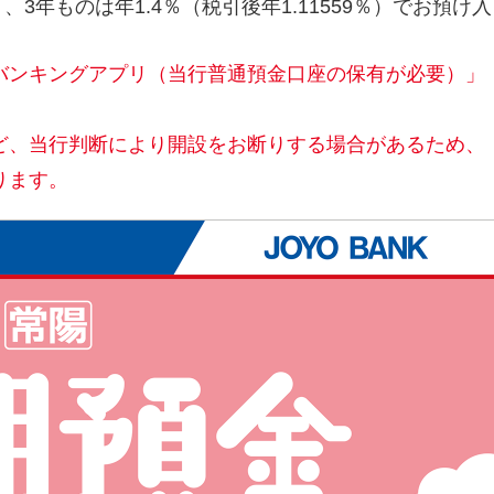
）、3年ものは年1.4％（税引後年1.11559％）でお預け入
バンキングアプリ（当行普通預金口座の保有が必要）」
ど、当行判断により開設をお断りする場合があるため、
ります。