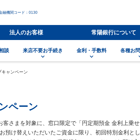
金融機関コード：0130
法人のお客様
常陽銀行について
/相談
来店不要お手続き
金利・手数料
各種お
プキャンペーン
ンペーン
のお客さまを対象に、窓口限定で「円定期預金 金利上乗せ
らお預け替えいただいたご資金に限り、初回特別金利と