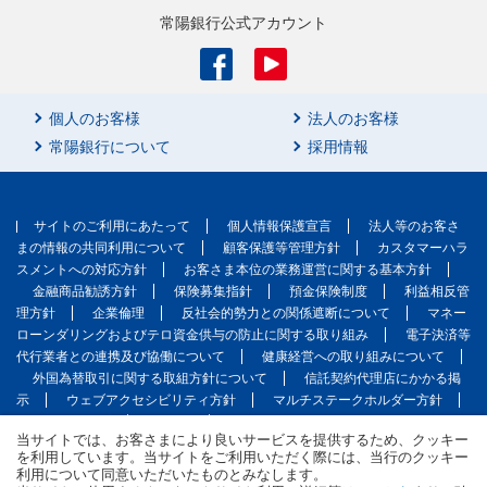
常陽銀行公式アカウント
個人のお客様
法人のお客様
常陽銀行について
採用情報
サイトのご利用にあたって
個人情報保護宣言
法人等のお客さ
まの情報の共同利用について
顧客保護等管理方針
カスタマーハラ
スメントへの対応方針
お客さま本位の業務運営に関する基本方針
金融商品勧誘方針
保険募集指針
預金保険制度
利益相反管
理方針
企業倫理
反社会的勢力との関係遮断について
マネー
ローンダリングおよびテロ資金供与の防止に関する取り組み
電子決済等
代行業者との連携及び協働について
健康経営への取り組みについて
外国為替取引に関する取組方針について
信託契約代理店にかかる掲
示
ウェブアクセシビリティ方針
マルチステークホルダー方針
サイトマップ
English
当サイトでは、お客さまにより良いサービスを提供するため、クッキー
を利用しています。当サイトをご利用いただく際には、当行のクッキー
（株）常陽銀行 本店所在地：茨城県水戸市南町2丁目5番5号
利用について同意いただいたものとみなします。
登録金融機関 関東財務局長（登金）第45号 加入協会：日本証券業協会／