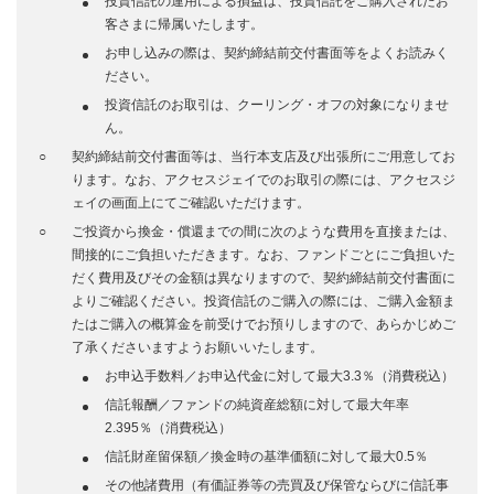
投資信託の運用による損益は、投資信託をご購入されたお
客さまに帰属いたします。
お申し込みの際は、契約締結前交付書面等をよくお読みく
ださい。
投資信託のお取引は、クーリング・オフの対象になりませ
ん。
契約締結前交付書面等は、当行本支店及び出張所にご用意してお
ります。なお、アクセスジェイでのお取引の際には、アクセスジ
ェイの画面上にてご確認いただけます。
ご投資から換金・償還までの間に次のような費用を直接または、
間接的にご負担いただきます。なお、ファンドごとにご負担いた
だく費用及びその金額は異なりますので、契約締結前交付書面に
よりご確認ください。投資信託のご購入の際には、ご購入金額ま
たはご購入の概算金を前受けでお預りしますので、あらかじめご
了承くださいますようお願いいたします。
お申込手数料／お申込代金に対して最大3.3％（消費税込）
信託報酬／ファンドの純資産総額に対して最大年率
2.395％（消費税込）
信託財産留保額／換金時の基準価額に対して最大0.5％
その他諸費用（有価証券等の売買及び保管ならびに信託事