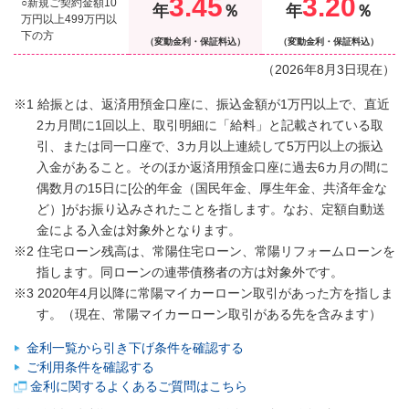
3.45
3.20
○新規ご契約金額10
年
％
年
％
万円以上499万円以
下の方
（変動金利・保証料込）
（変動金利・保証料込）
（
2026
年
8
月
3
日現在）
※1 給振とは、返済用預金口座に、振込金額が1万円以上で、直近
2カ月間に1回以上、取引明細に「給料」と記載されている取
引、または同一口座で、3カ月以上連続して5万円以上の振込
入金があること。そのほか返済用預金口座に過去6カ月の間に
偶数月の15日に[公的年金（国民年金、厚生年金、共済年金な
ど）]がお振り込みされたことを指します。なお、定額自動送
金による入金は対象外となります。
※2 住宅ローン残高は、常陽住宅ローン、常陽リフォームローンを
指します。同ローンの連帯債務者の方は対象外です。
※3 2020年4月以降に常陽マイカーローン取引があった方を指しま
す。（現在、常陽マイカーローン取引がある先を含みます）
金利一覧から引き下げ条件を確認する
ご利用条件を確認する
金利に関するよくあるご質問はこちら