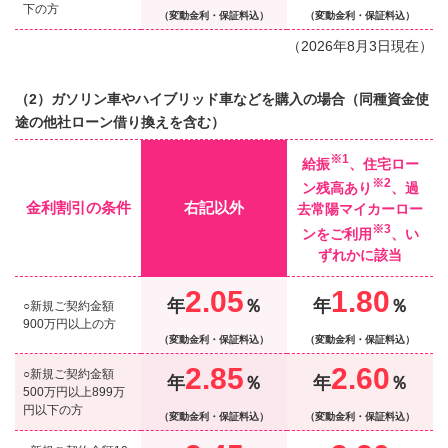
下の方
（変動金利・保証料込）
（変動金利・保証料込）
（
2026
年
8
月
3
日現在）
（2）ガソリン車やハイブリッド車などを購入の場合（同種資金使
途の他社ローン借り換えを含む）
※1
給振
、住宅ロー
※2
ン残高あり
、過
金利割引の条件
右記以外
去常陽マイカーロー
※3
ンをご利用
、い
ずれかに該当
2.05
1.80
年
％
年
％
○新規ご契約金額
900万円以上の方
（変動金利・保証料込）
（変動金利・保証料込）
2.85
2.60
○新規ご契約金額
年
％
年
％
500万円以上899万
円以下の方
（変動金利・保証料込）
（変動金利・保証料込）