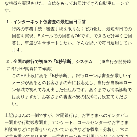
な特徴を実現させた、自信をもってお届けできる自動車ローンで
す。
1．インターネット仮審査の最短当日回答
行内の事務手続・審査手続を限りなく省力化し、最短即日での
回答を実現。Eメールでの回答もOKです。できるだけ早くご回
答し、車選びをサポートしたい。そんな思いで毎日運用してい
ます。
2．全国の銀行で初※の「5秒診断」システム
（※当行が開発時
に各行HP閲覧にて確認）
このHP上段にある「5秒診断」。銀行ローンは審査が厳しいイ
メージがあるとのお客さまの声にお応えし、当行が自動車ロー
ン領域で初めて考え出した仕組みです。あくまでも簡易診断で
はありますが、お客さまの審査不安の払拭にお役立てくださ
い。
上記はほんの一例ですが、常陽銀行は、お客さまへのインタビュ
ー調査や行動観察調査、アンケート、コールセンターやお客さま
相談室などにお寄せいただいている声などを収集・分析し、常に
改善を重ねております。一度本ローンをご利用いただいたお客さ