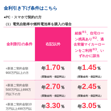
金利引き下げ条件はこちら
●PC・スマホで契約の方
（1）電気自動車や燃料電池車を購入の場合
※1
給振
、住宅ロー
※2
ン残高あり
、過
金利割引の条件
右記以外
去常陽マイカーロー
※3
ンをご利用
、い
ずれかに該当
1.70
1.45
年
％
年
％
○新規ご契約金額
900万円以上の方
（変動金利・保証料込）
（変動金利・保証料込）
2.70
2.45
○新規ご契約金額
年
％
年
％
500万円以上899万
円以下の方
（変動金利・保証料込）
（変動金利・保証料込）
3.30
3.05
○新規ご契約金額10
年
％
年
％
万円以上499万円以