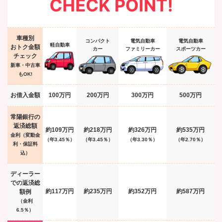
CHECK POINT!
車種別
コンパクト
電気自動車
電気自動車
軽自動車
おトク金額
カー
ファミリーカー
スポーツカー
チェック
新車・中古車
もOK!
お借入金額
100万円
200万円
300万円
500万円
常陽銀行の
返済総額
約109万円
約218万円
約326万円
約535万円
金利（変動金
（年
3.45
％）
（年
3.45
％）
（年
3.30
％）
（年
2.70
％）
利・保証料
込）
ディーラー
での
返済総
約117万円
約235万円
約352万円
約587万円
額例
（金利
6.5％）