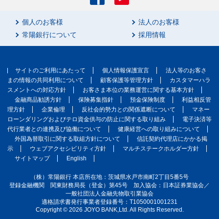
個人のお客様
法人のお客様
常陽銀行について
採用情報
サイトのご利用にあたって
個人情報保護宣言
法人等のお客さ
まの情報の共同利用について
顧客保護等管理方針
カスタマーハラ
スメントへの対応方針
お客さま本位の業務運営に関する基本方針
金融商品勧誘方針
保険募集指針
預金保険制度
利益相反管
理方針
企業倫理
反社会的勢力との関係遮断について
マネー
ローンダリングおよびテロ資金供与の防止に関する取り組み
電子決済等
代行業者との連携及び協働について
健康経営への取り組みについて
外国為替取引に関する取組方針について
信託契約代理店にかかる掲
示
ウェブアクセシビリティ方針
マルチステークホルダー方針
サイトマップ
English
（株）常陽銀行 本店所在地：茨城県水戸市南町2丁目5番5号
登録金融機関 関東財務局長（登金）第45号 加入協会：日本証券業協会／
一般社団法人金融先物取引業協会
適格請求書発行事業者登録番号：T1050001001231
Copyright ©
2026
JOYO BANK,Ltd. All Rights Reserved.