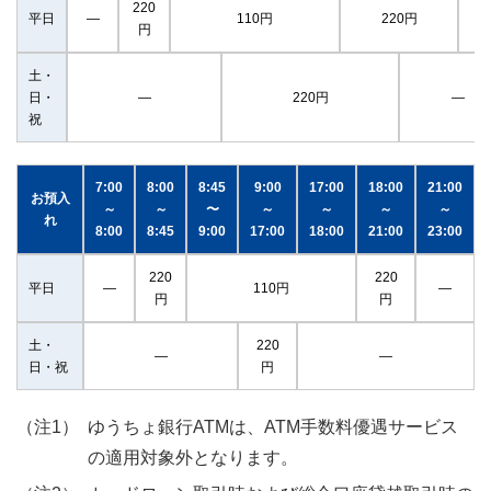
220
平日
―
110円
220円
円
土・
日・
―
220円
―
祝
7:00
8:00
8:45
9:00
17:00
18:00
21:00
お預入
～
～
〜
～
～
～
～
れ
8:00
8:45
9:00
17:00
18:00
21:00
23:00
220
220
平日
―
110円
―
円
円
土・
220
―
―
日・祝
円
ゆうちょ銀行ATMは、ATM手数料優遇サービス
の適用対象外となります。