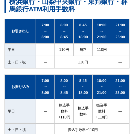
横浜銀行・山梨中央銀行・東邦銀行・群
馬銀行ATM利用手数料
7:00
8:00
8:45
18:00
21:00
お引き出し
～
～
～
～
～
8:00
8:45
18:00
21:00
23:00
平日
―
110円
無料
110円
―
土・日・祝
―
110円
―
7:00
8:00
8:45
18:00
21:00
お振り込み
～
～
～
～
～
8:00
8:45
18:00
21:00
23:00
振込手
振込手
振込手
平日
―
数料
数料
―
数料
+110円
+110円
土・日・祝
―
振込手数料+110円
―