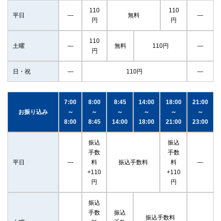
110
110
平日
―
無料
―
円
円
110
土曜
―
無料
110円
―
円
日・祝
―
110円
―
7:00
8:00
8:45
14:00
18:00
21:00
お振り込み
～
～
～
～
～
～
8:00
8:45
14:00
18:00
21:00
23:00
振込
振込
手数
手数
平日
―
料
振込手数料
料
―
+110
+110
円
円
振込
手数
振込
振込手数料