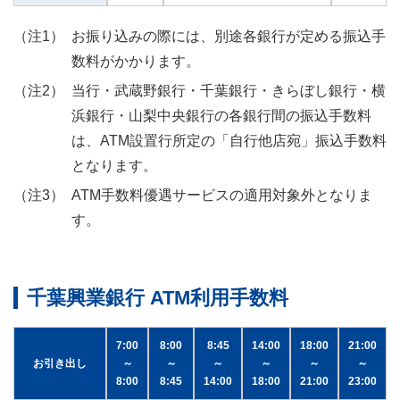
お振り込みの際には、別途各銀行が定める振込手
数料がかかります。
当行・武蔵野銀行・千葉銀行・きらぼし銀行・横
浜銀行・山梨中央銀行の各銀行間の振込手数料
は、ATM設置行所定の「自行他店宛」振込手数料
となります。
ATM手数料優遇サービスの適用対象外となりま
す。
千葉興業銀行 ATM利用手数料
7:00
8:00
8:45
14:00
18:00
21:00
お引き出し
～
～
～
～
～
～
8:00
8:45
14:00
18:00
21:00
23:00