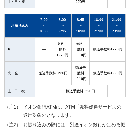
土・日・祝
―
220円
―
7:00
8:00
8:45
18:00
21:00
お振り込み
～
～
～
～
～
8:00
8:45
18:00
21:00
23:00
振込手
振込手
月
―
数料
数料
振込手数料+220円
+220円
+110円
振込手
火〜金
振込手数料+220円
数料
振込手数料+220円
+110円
土・日・祝
―
振込手数料+220円
―
イオン銀行ATMは、ATM手数料優遇サービスの
適用対象外となります。
お振り込みの際には、別途イオン銀行が定める振