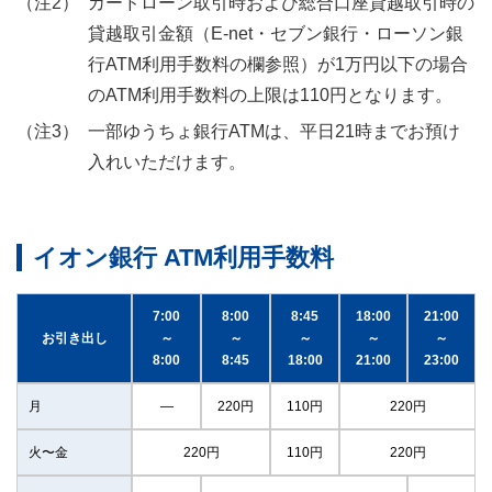
カードローン取引時および総合口座貸越取引時の
貸越取引金額（E-net・セブン銀行・ローソン銀
行ATM利用手数料の欄参照）が1万円以下の場合
のATM利用手数料の上限は110円となります。
一部ゆうちょ銀行ATMは、平日21時までお預け
入れいただけます。
イオン銀行 ATM利用手数料
7:00
8:00
8:45
18:00
21:00
お引き出し
～
～
～
～
～
8:00
8:45
18:00
21:00
23:00
月
―
220円
110円
220円
火〜金
220円
110円
220円