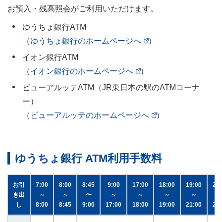
お預入・残高照会がご利用いただけます。
ゆうちょ銀行ATM
（
ゆうちょ銀行のホームページへ
）
イオン銀行ATM
（
イオン銀行のホームページへ
）
ビューアルッテATM（JR東日本の駅のATMコーナ
ー）
（
ビューアルッテのホームページへ
）
ゆうちょ銀行 ATM利用手数料
お引
7:00
8:00
8:45
9:00
17:00
18:00
19:00
21
き出
～
～
〜
～
～
～
～
し
8:00
8:45
9:00
17:00
18:00
19:00
21:00
23