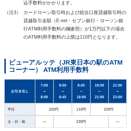
込手数料がかかります。
カードローン取引時および総合口座貸越取引時の
貸越取引金額（E-net・セブン銀行・ローソン銀
行ATM利用手数料の欄参照）が1万円以下の場合
のATM利用手数料の上限は110円となります。
ビューアルッテ（JR東日本の駅のATM
コーナー） ATM利用手数料
7:00
8:00
8:45
18:00
21:00
お引き出し
～
～
～
～
～
8:00
8:45
18:00
21:00
23:00
平日
220円
110円
220円
土・日・祝
―
220円
―