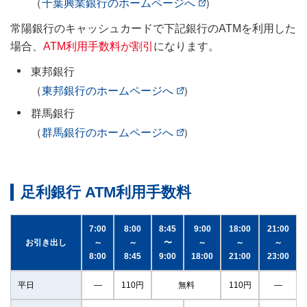
（
千葉興業銀行のホームページへ
）
常陽銀行のキャッシュカードで下記銀行のATMを利用した
場合、
ATM利用手数料が割引
になります。
東邦銀行
（
東邦銀行のホームページへ
）
群馬銀行
（
群馬銀行のホームページへ
）
足利銀行 ATM利用手数料
7:00
8:00
8:45
9:00
18:00
21:00
お引き出し
～
～
〜
～
～
～
8:00
8:45
9:00
18:00
21:00
23:00
平日
―
110円
無料
110円
―