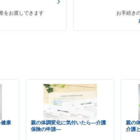
産をお渡しできます
お手続き
―健康
親の体調変化に気付いたら―介護
親の
保険の申請―
介護