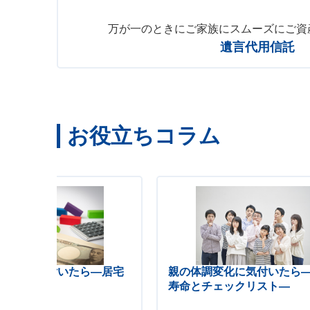
万が一のときにご家族にスムーズにご資
遺言代用信託
お役立ちコラム
調変化に気付いたら―居宅
親の体調変化に気付いたら
施設入居―
寿命とチェックリスト―