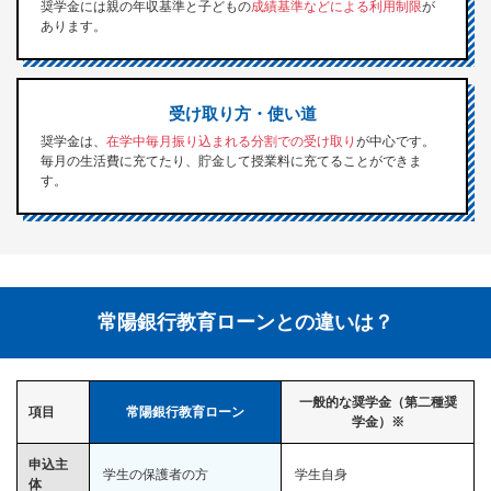
奨学金には親の年収基準と子どもの
成績基準などによる利用制限
が
あります。
受け取り方・使い道
奨学金は、
在学中毎月振り込まれる分割での受け取り
が中心です。
毎月の生活費に充てたり、貯金して授業料に充てることができま
す。
常陽銀行教育ローンとの違いは？
一般的な奨学金（第二種奨
項目
常陽銀行教育ローン
学金）※
申込主
学生の保護者の方
学生自身
体