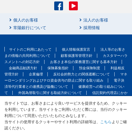
個人のお客様
法人のお客様
常陽銀行について
採用情報
サイトのご利用にあたって
個人情報保護宣言
法人等のお客さ
まの情報の共同利用について
顧客保護等管理方針
カスタマーハラ
スメントへの対応方針
お客さま本位の業務運営に関する基本方針
金融商品勧誘方針
保険募集指針
預金保険制度
利益相反
管理方針
企業倫理
反社会的勢力との関係遮断について
マネ
ーローンダリングおよびテロ資金供与の防止に関する取り組み
電子決
済等代行業者との連携及び協働について
健康経営への取り組みについ
て
外国為替取引に関する取組方針について
信託契約代理店にかか
る掲示
ウェブアクセシビリティ方針
マルチステークホルダー方
当サイトでは、お客さまにより良いサービスを提供するため、クッキー
針
サイトマップ
English
を利用しています。当サイトをご利用いただく際には、当行のクッキー
利用について同意いただいたものとみなします。
（株）常陽銀行 本店所在地：茨城県水戸市南町2丁目5番5号
登録金融機関 関東財務局長（登金）第45号 加入協会：日本証券業協会／
当サイトの使用するクッキーやサイト利用の詳細等は、
こちら
よりご確
一般社団法人金融先物取引業協会
認ください。
適格請求書発行事業者登録番号：T1050001001231