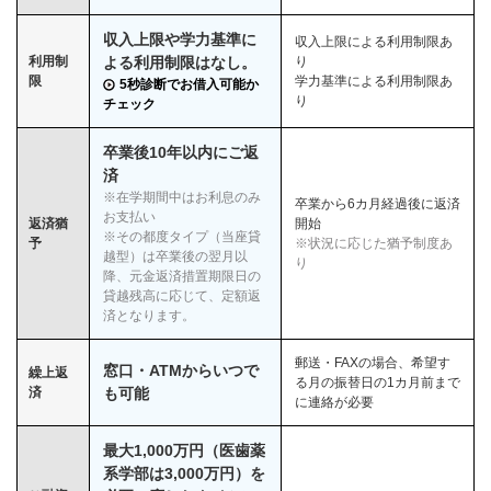
収入上限や学力基準に
収入上限による利用制限あ
利用制
よる利用制限はなし。
り
限
学力基準による利用制限あ
5秒診断でお借入可能か
り
チェック
卒業後10年以内にご返
済
※在学期間中はお利息のみ
卒業から6カ月経過後に返済
お支払い
返済猶
開始
※その都度タイプ（当座貸
予
※状況に応じた猶予制度あ
越型）は卒業後の翌月以
り
降、元金返済措置期限日の
貸越残高に応じて、定額返
済となります。
郵送・FAXの場合、希望す
窓口・ATMからいつで
繰上返
る月の振替日の1カ月前まで
済
も可能
に連絡が必要
最大1,000万円（医歯薬
系学部は3,000万円）を