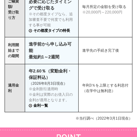
ご融資
必要に応じたタイミン
額/
毎月所定の金額を受け取る
グで受け取る
受け取
※20,000円～220,000円
※その都度タイプなら、追
り方
加審査不要で何度でも利用
する事が可能
その都度タイプの特長
進学前から申し込み可
利用開
能
始まで
進学先の手続き完了後
の期間
最短約1～2週間
年
2.60
％（変動金利・
保証料込）
（
2026
年
8
月
3
日現在）
適用金
年利3％を上限とする利息付
※金利割引適用時
利
（在学中は無利息）
※金利は実際のお借入日の
金利が適用となります。
金利一覧
※当行調べ（2022年3月1日現在）